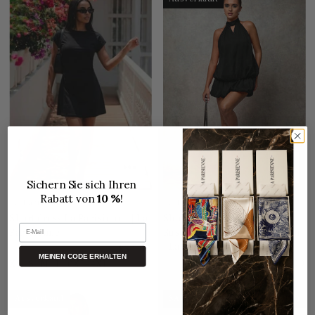
Sichern Sie sich Ihren
Rabatt von
10 %
!
La Parisienne
La Parisienne
Short dress La Parisienne | La
Short Mini A-Line Dress mit
E-Mail
Parisienne
Rüschen und offenem Rücken
| La Parisienne
$54.00
MEINEN CODE ERHALTEN
$44.00
XS
S
M
L
0XL-4XL
Ausverkauft
SALES
(Sparen Sie 120,00 $)