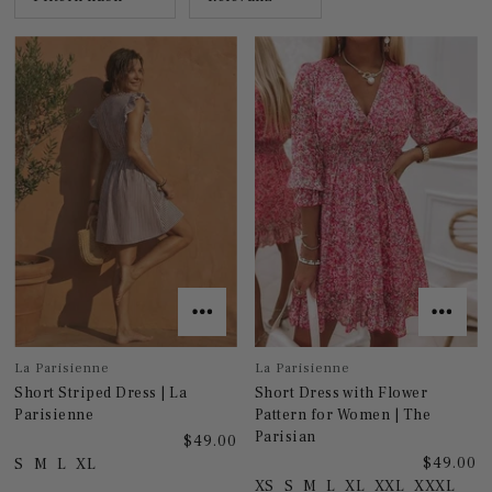
La Parisienne
La Parisienne
Short Striped Dress | La
Short Dress with Flower
Parisienne
Pattern for Women | The
Parisian
$49.00
$49.00
S
M
L
XL
XS
S
M
L
XL
XXL
XXXL