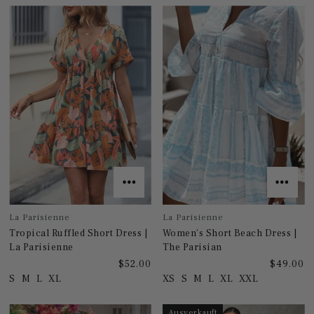
La Parisienne
La Parisienne
Tropical Ruffled Short Dress |
Women's Short Beach Dress |
La Parisienne
The Parisian
$52.00
$49.00
S
M
L
XL
XS
S
M
L
XL
XXL
Ausverkauft