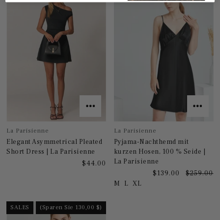
La Parisienne
La Parisienne
Elegant Asymmetrical Pleated
Pyjama-Nachthemd mit
Short Dress | La Parisienne
kurzen Hosen, 100 % Seide |
La Parisienne
$44.00
$139.00
$259.00
M
L
XL
SALES
(Sparen Sie 130,00 $)