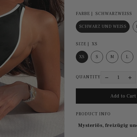
FARBE |
SCHWARZWEISS
SCHWARZ UND WEISS
SIZE |
XS
XS
S
M
L
QUANTITY
PRODUCT INFO
Mysteriös, freizügig un